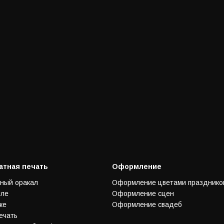
тная печать
Оформление
ный оракал
Оформление цветами празднико
иле
Оформление сцен
ке
Оформление свадеб
ечать