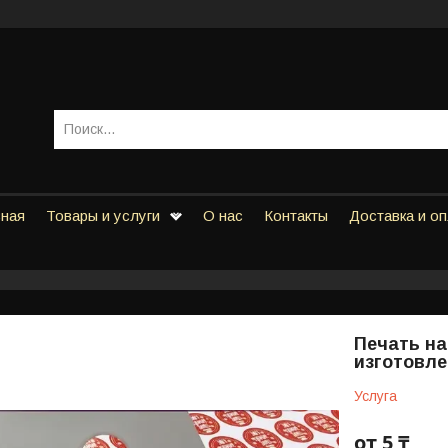
вная
Товары и услуги
О нас
Контакты
Доставка и о
Печать на
изготовле
Услуга
от
5 ₸