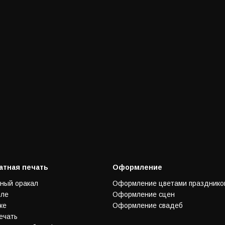
тная печать
Оформление
ный оракал
Оформление цветами празднико
иле
Оформление сцен
ке
Оформление свадеб
ечать