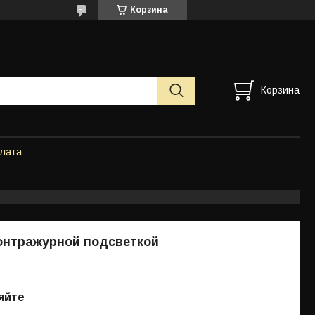
Корзина
Корзина
плата
онтражурной подсветкой
яйте