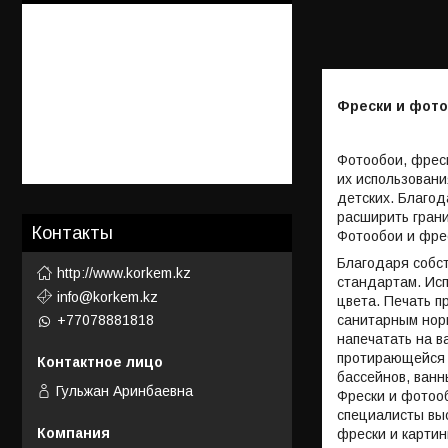
Фрески и фото
Фотообои, фрес
их использовани
детских. Благо
расширить грани
Контакты
Фотообои и фре
Благодаря собст
http://www.korkem.kz
стандартам. Исп
info@korkem.kz
цвета. Печать п
санитарным норм
+77078881818
напечатать на в
протирающейся и
бассейнов, ванн
Гульжан Аринбаевна
Фрески и фотооб
специалисты вы
фрески и картин