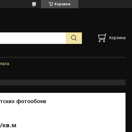
Корзина
Корзина
плата
етских фотообоев
₸/кв.м