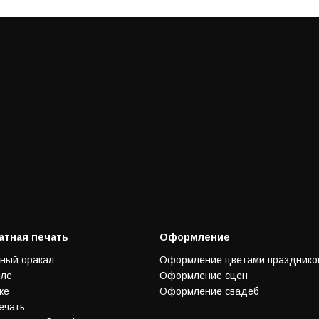
тная печать
Оформление
ный оракал
Оформление цветами празднико
иле
Оформление сцен
ке
Оформление свадеб
ечать