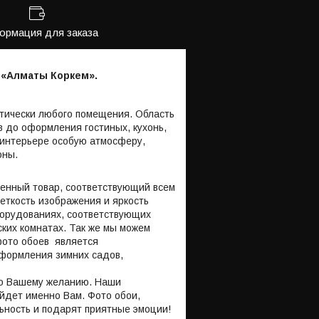
рмация для заказа
 «Алматы Коркем».
тически любого помещения. Область
в до оформления гостиных, кухонь,
 интерьере особую атмосферу,
оны.
венный товар, соответствующий всем
еткость изображения и яркость
оборудованиях, соответствующих
ских комнатах. Так же мы можем
фото обоев является
оформления зимних садов,
 по Вашему желанию. Наши
йдет именно Вам. Фото обои,
ьность и подарят приятные эмоции!