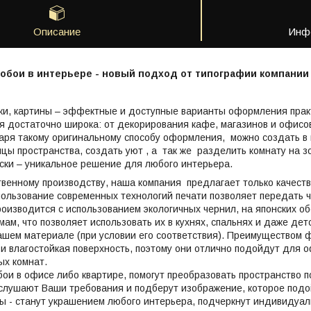
Описание
Инфо
обои в интерьере - новый подход от типографии компании
ки, картины – эффектные и доступные варианты оформления прак
я достаточно широка: от декорирования кафе, магазинов и офисо
даря такому оригинальному способу оформления, можно создать в
цы пространства, создать уют , а так же разделить комнату на з
ски – уникальное решение для любого интерьера.
венному производству, наша компания предлагает только качест
ользование современных технологий печати позволяет передать ч
роизводится с использованием экологичных чернил, на японских 
ам, что позволяет использовать их в кухнях, спальнях и даже дет
ашем материале (при условии его соответствия). Преимуществом 
 влагостойкая поверхность, поэтому они отлично подойдут для 
ых комнат.
ои в офисе либо квартире, помогут преобразовать пространство
слушают Ваши требования и подберут изображение, которое подо
ы - станут украшением любого интерьера, подчеркнут индивидуал