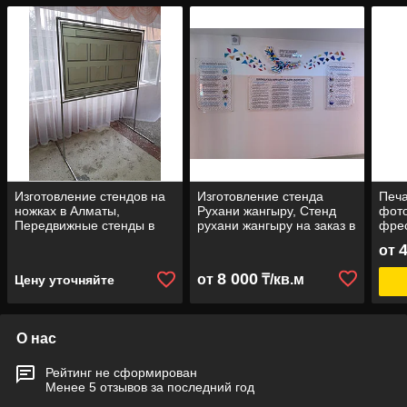
Изготовление стендов на
Изготовление стенда
Печа
ножках в Алматы,
Рухани жангыру, Стенд
фото
Передвижные стенды в
рухани жангыру на заказ в
фрес
Алматы
Алматы
от
8 000
от
₸/кв.м
Цену уточняйте
О нас
Рейтинг не сформирован
Менее 5 отзывов за последний год