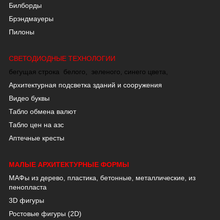
Билборды
Брэндмауеры
Пилоны
СВЕТОДИОДНЫЕ ТЕХНОЛОГИИ
бегущая строка
белого
,
зеленого
,
синего цвета
,
Архитектурная подсветка зданий и сооружения
Видео буквы
Табло обмена валют
Табло цен на азс
Аптечные кресты
МАЛЫЕ АРХИТЕКТУРНЫЕ ФОРМЫ
МАФы из дерево, пластика, бетонные, металлические, из
пенопласта
3
D
фигуры
Ростовые фигуры (2D)