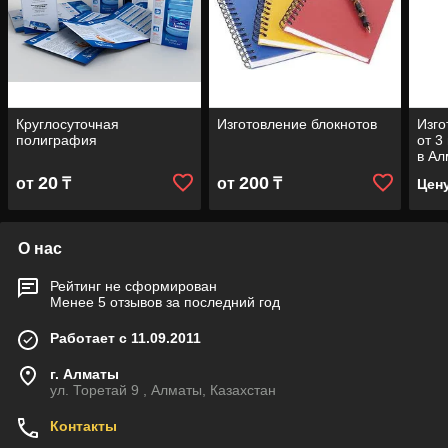
Круглосуточная
Изготовление блокнотов
Изго
полиграфия
от 3
в А
20
200
от
₸
от
₸
Цен
О нас
Рейтинг не сформирован
Менее 5 отзывов за последний год
Работает с 11.09.2011
г. Алматы
ул. Торетай 9 , Алматы, Казахстан
Контакты