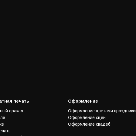
тная печать
Оформление
ный оракал
Оформление цветами празднико
иле
Оформление сцен
ке
Оформление свадеб
ечать