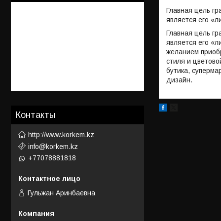
Главная цель г
является его «л
Главная цель г
является его «л
желанием приоб
стиля и цветово
бутика, суперма
дизайн.
Контакты
http://www.korkem.kz
info@korkem.kz
+77078881818
Гульжан Аринбаевна