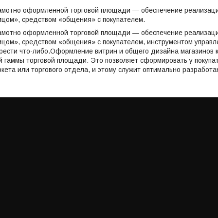
рамотно оформленной торговой площади — обеспечение реализаци
ицом», средством «общения» с покупателем.
рамотно оформленной торговой площади — обеспечение реализаци
ицом», средством «общения» с покупателем, инструментом управл
рести что-либо.Оформление витрин и общего дизайна магазинов к
й гаммы торговой площади. Это позволяет сформировать у покупа
ркета или торгового отдела, и этому служит оптимально разрабо