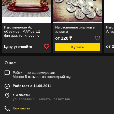
Изготовление Арт
Изготовление значков в
Изго
объектов , МАФов,3Д
алматы
Алм
фигуры, топияров по
120
от
₸
Казахстану
от
Цену уточняйте
Купить
О нас
Рейтинг не сформирован
Менее 5 отзывов за последний год
Работает с 11.09.2011
г. Алматы
ул. Торетай 9 , Алматы, Казахстан
Контакты