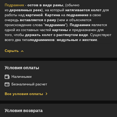
Подрамник
-
остов
в виде
рамы
, (обычно
из
деревянных
реек
), на который
натягивается
холст
для
работы над
картиной
.
Картина
на
подрамнике
в свою
очередь
вставляется
в
раму
(чем и объясняется
происхождение слова "
подрамник
").
Подрамник
является
одной из составных частей
картины
и предназначен для
того, чтобы
держать
холст
в
растянутом виде
. Существуют
всего два типа
подрамников
:
модульные
и
жесткие
.
Скрыть
Условия оплаты
Наличными
Безналичный расчет
Все условия оплаты
Условия возврата