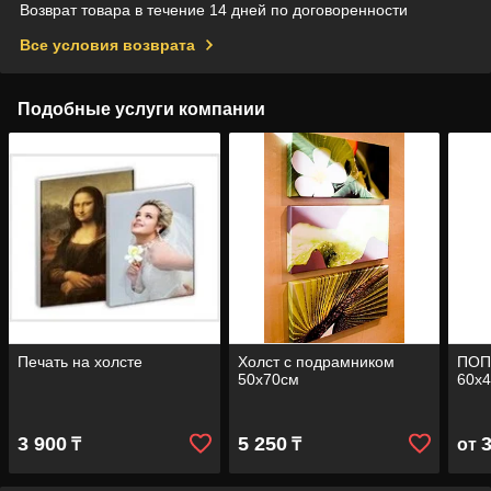
Возврат товара в течение 14 дней по договоренности
Все условия возврата
Подобные услуги компании
Печать на холсте
Холст с подрамником
ПОП
50х70см
60х
3 900
5 250
₸
₸
от